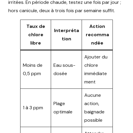
irritées. En période chaude, testez une fois par jour ;
hors canicule, deux à trois fois par semaine suffit.
Taux de
Action
Interpréta
chlore
recomma
tion
libre
ndée
Ajouter du
Moins de
Eau sous-
chlore
0,5 ppm
dosée
immédiate
ment
Aucune
Plage
action,
1 à 3 ppm
optimale
baignade
possible